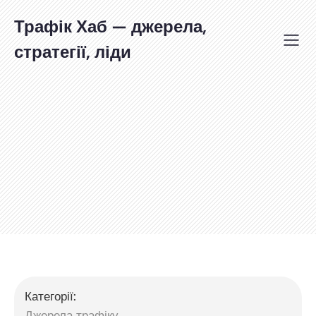
Перейти
до
Трафік Хаб — джерела,
вмісту
стратегії, ліди
Категорії:
Джерела трафіку