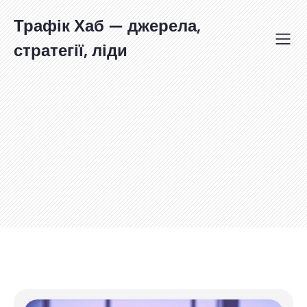
Перейти
до
Трафік Хаб — джерела,
вмісту
стратегії, ліди