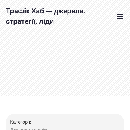
Перейти
до
Трафік Хаб — джерела,
вмісту
стратегії, ліди
Категорії:
Джерела трафіку