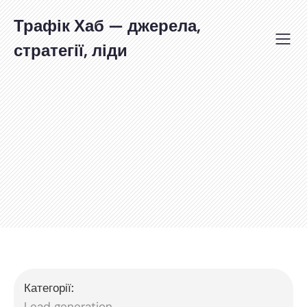
Перейти
до
Трафік Хаб — джерела,
вмісту
стратегії, ліди
Категорії:
Lead generation