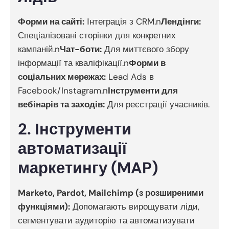
Форми на сайті:
Інтеграція з CRM.n
Лендінги:
Спеціалізовані сторінки для конкретних
кампаній.n
Чат-боти:
Для миттєвого збору
інформації та кваліфікації.n
Форми в
соціальних мережах:
Lead Ads в
Facebook/Instagram.n
Інструменти для
вебінарів та заходів:
Для реєстрації учасників.
2. Інструменти
автоматизації
маркетингу (MAP)
Marketo, Pardot, Mailchimp (з розширеними
функціями):
Допомагають вирощувати ліди,
сегментувати аудиторію та автоматизувати