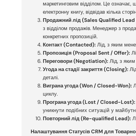
маркетинговим відділом. Це означає, щ
електронну книгу, відвідав кілька сто
Продажний лід (Sales Qualified Lead
з відділом продажів. Менеджер з прод
конкретних пропозицій.
Контакт (Contacted):
Лід, з яким мене
Пропозиція (Proposal Sent / Offer):
Лі
Переговори (Negotiation):
Лід, з яким
Угода на стадії закриття (Closing):
Лід
деталі.
Виграна угода (Won / Closed-Won):
Л
циклу.
Програна угода (Lost / Closed-Lost):
уникнути подібних ситуацій у майбутн
Повторний лід (Re-qualified Lead):
Лі
Налаштування Статусів CRM для Товарног