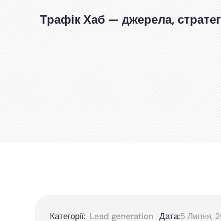
Перейти
до
Трафік Хаб — джерела, стратегі
вмісту
Категорії:
Lead generation
Дата:
5 Липня, 