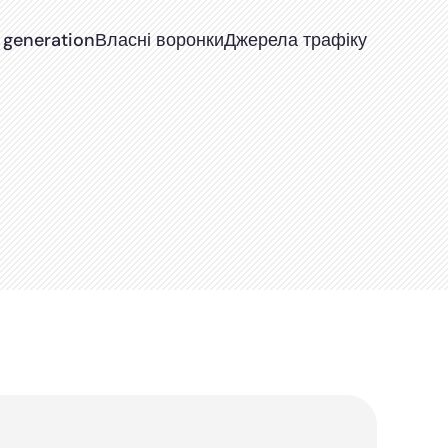
 generation
Власні воронки
Джерела трафіку