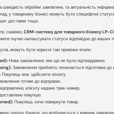
а швидкість обробки замовлень та актуальність інформа
ад, у товарному бізнесі можуть бути специфічні статус
оцес доставки тощо.
е, скажімо,
CRM-систему для товарного бізнесу LP-
ожете гнучко налаштувати статуси відповідно до ваших п
усів, можуть бути корисні такі проміжні етапи:
ed):
Нове замовлення, яке ще не було підтверджено.
sing):
Замовлення прийнято, починається підготовка до в
:
Покупець має здійснити оплату.
мовлення готове до відправки.
ідправлено, клієнту надано трек-номер.
доставлено покупцю.
rned):
Покупець хоче повернути товар.
ру одразу бачити, що відбувається з кожним замовленням