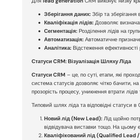
Для
lead generation
CRM виконує низку кр
Зберігання даних:
Збір та зберігання в
Кваліфікація лідів:
Дозволяє визначати
Сегментація:
Розділення лідів на груп
Автоматизація:
Автоматичне призначен
Аналітика:
Відстеження ефективності 
Статуси CRM: Візуалізація Шляху Ліда
Статуси CRM
– це, по суті, етапи, які про
система статусів дозволяє чітко бачити, на 
прозорість процесу, уникнення втрати лідів
Типовий шлях ліда та відповідні статуси 
Новий лід (New Lead):
Лід щойно потр
відвідувача виставки тощо. На цьому е
Кваліфікований лід (Qualified Lead /