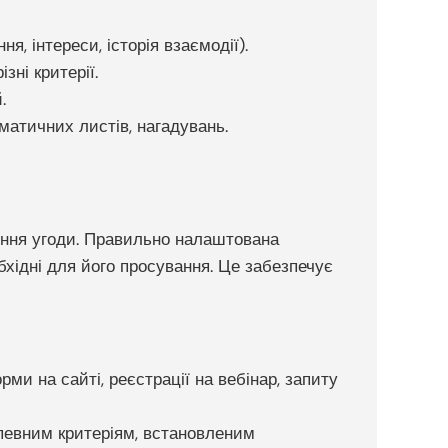
ня, інтереси, історія взаємодії).
ні критерії.
.
атичних листів, нагадувань.
ршення угоди. Правильно налаштована
обхідні для його просування. Це забезпечує
и на сайті, реєстрації на вебінар, запиту
 певним критеріям, встановленим