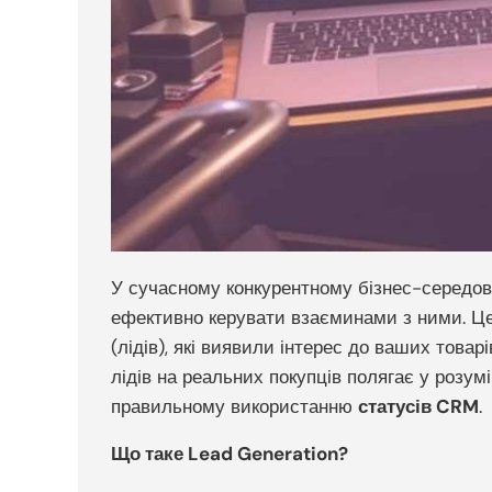
У сучасному конкурентному бізнес-середовищ
ефективно керувати взаєминами з ними. Ц
(лідів), які виявили інтерес до ваших това
лідів на реальних покупців полягає у розум
правильному використанню
статусів CRM
.
Що таке Lead Generation?