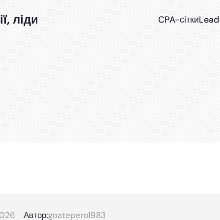
ї, ліди
CPA-сітки
Lead
2026
Автор:
goatepero1983