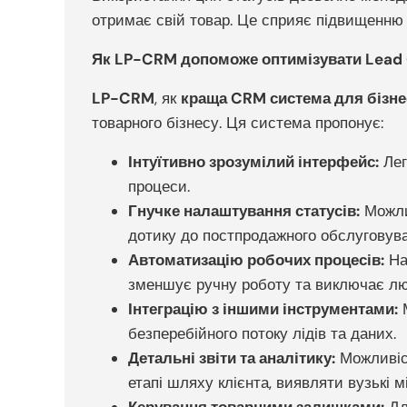
отримає свій товар. Це сприяє підвищенню 
Як LP-CRM допоможе оптимізувати Lead G
LP-CRM
, як
краща CRM система для бізнес
товарного бізнесу. Ця система пропонує:
Інтуїтивно зрозумілий інтерфейс:
Лег
процеси.
Гнучке налаштування статусів:
Можлив
дотику до постпродажного обслуговува
Автоматизацію робочих процесів:
На
зменшує ручну роботу та виключає лю
Інтеграцію з іншими інструментами:
М
безперебійного потоку лідів та даних.
Детальні звіти та аналітику:
Можливіст
етапі шляху клієнта, виявляти вузькі 