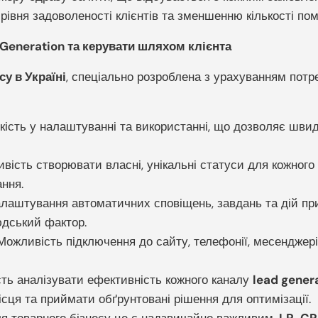
рівня задоволеності клієнтів та зменшенню кількості пом
eneration та керувати шляхом клієнта
у в Україні
, спеціально розроблена з урахуванням потр
кість у налаштуванні та використанні, що дозволяє швид
ість створювати власні, унікальні статуси для кожного е
ння.
лаштування автоматичних сповіщень, завдань та дій при 
дський фактор.
ожливість підключення до сайту, телефонії, месенджерів
ь аналізувати ефективність кожного каналу
lead gener
місця та приймати обґрунтовані рішення для оптимізації.