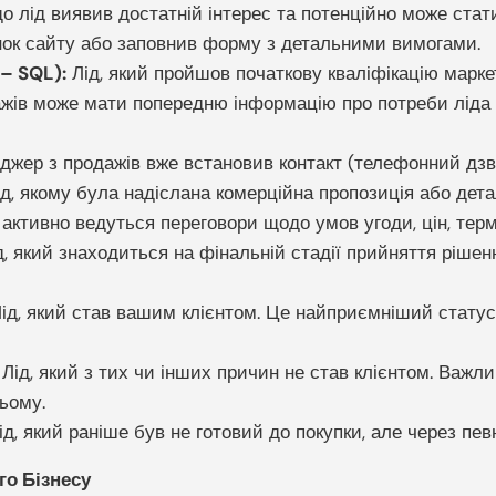
о лід виявив достатній інтерес та потенційно може стати
рінок сайту або заповнив форму з детальними вимогами.
 – SQL):
Лід, який пройшов початкову кваліфікацію марке
ажів може мати попередню інформацію про потреби ліда т
джер з продажів вже встановив контакт (телефонний дзвін
д, якому була надіслана комерційна пропозиція або дета
 активно ведуться переговори щодо умов угоди, цін, термі
, який знаходиться на фінальній стадії прийняття ріше
ід, який став вашим клієнтом. Це найприємніший статус
Лід, який з тих чи інших причин не став клієнтом. Важл
ьому.
д, який раніше був не готовий до покупки, але через пев
о Бізнесу