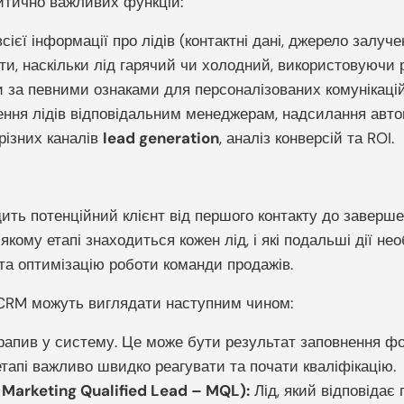
итично важливих функцій:
сієї інформації про лідів (контактні дані, джерело залучен
, наскільки лід гарячий чи холодний, використовуючи різ
и за певними ознаками для персоналізованих комунікацій
ня лідів відповідальним менеджерам, надсилання автом
різних каналів
lead generation
, аналіз конверсій та ROI.
ходить потенційний клієнт від першого контакту до заве
якому етапі знаходиться кожен лід, і які подальші дії не
 та оптимізацію роботи команди продажів.
в CRM можуть виглядати наступним чином:
апив у систему. Це може бути результат заповнення форм
тапі важливо швидко реагувати та почати кваліфікацію.
 Marketing Qualified Lead – MQL):
Лід, який відповідає