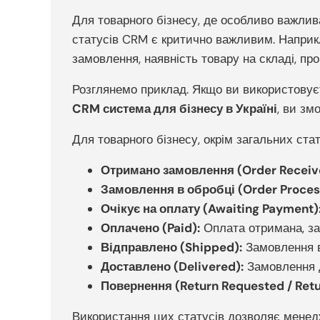
Для товарного бізнесу, де особливо важлив
статусів CRM є критично важливим. Наприкл
замовлення, наявність товару на складі, пр
Розглянемо приклад. Якщо ви використовуєт
CRM система для бізнесу в Україні
, ви зм
Для товарного бізнесу, окрім загальних стат
Отримано замовлення (Order Receiv
Замовлення в обробці (Order Proces
Очікує на оплату (Awaiting Payment)
Оплачено (Paid):
Оплата отримана, за
Відправлено (Shipped):
Замовлення в
Доставлено (Delivered):
Замовлення 
Повернення (Return Requested / Retu
Використання цих статусів дозволяє менедже