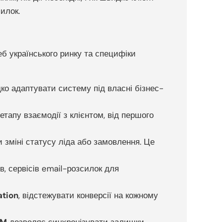
илок.
еб українського ринку та специфіки
ко адаптувати систему під власні бізнес-
тапу взаємодії з клієнтом, від першого
зміні статусу ліда або замовлення. Це
, сервісів email-розсилок для
ation
, відстежувати конверсії на кожному