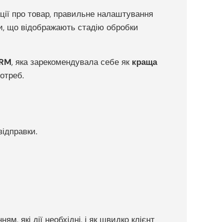
ції про товар, правильне налаштування
и, що відображають стадію обробки
CRM
, яка зарекомендувала себе як
краща
отреб.
ідправки.
, які дії необхідні, і як швидко клієнт