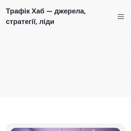
Перейти
до
Трафік Хаб — джерела,
вмісту
стратегії, ліди