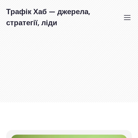
Перейти
до
Трафік Хаб — джерела,
вмісту
стратегії, ліди