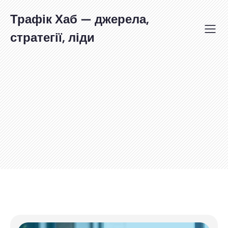
Перейти
до
Трафік Хаб — джерела,
вмісту
стратегії, ліди