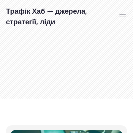
Перейти
до
Трафік Хаб — джерела,
вмісту
стратегії, ліди