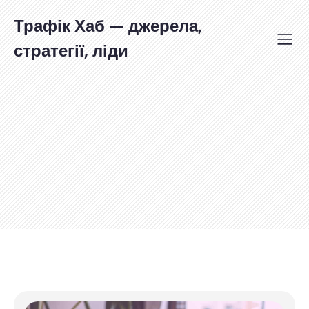
Перейти
до
Трафік Хаб — джерела,
вмісту
стратегії, ліди