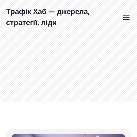
Перейти
до
Трафік Хаб — джерела,
вмісту
стратегії, ліди