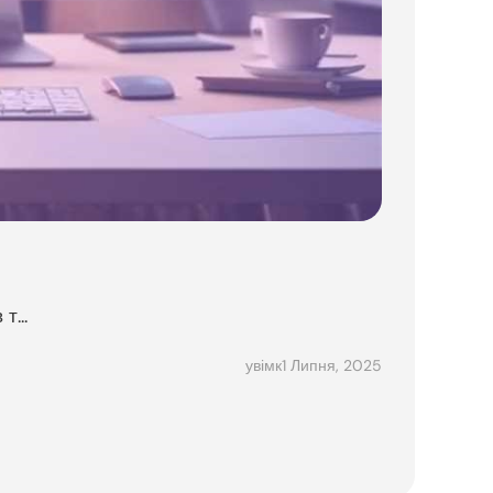
т...
1 Липня, 2025
увімк