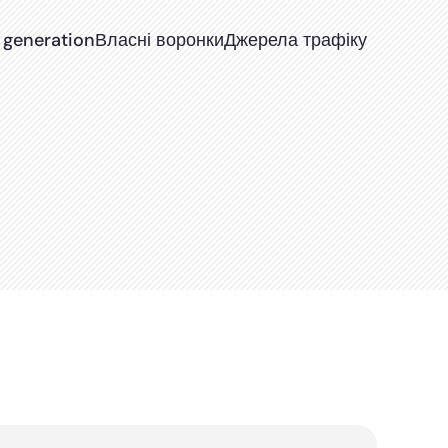
 generation
Власні воронки
Джерела трафіку