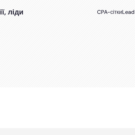
ї, ліди
CPA-сітки
Lead