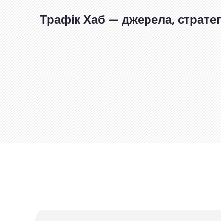
Перейти
до
Трафік Хаб — джерела, стратегі
вмісту