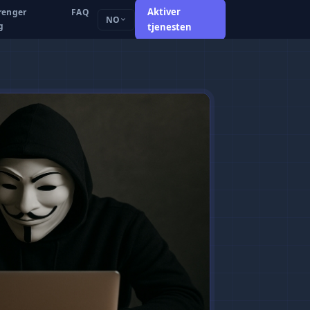
Aktiver
renger
FAQ
NO
g
tjenesten