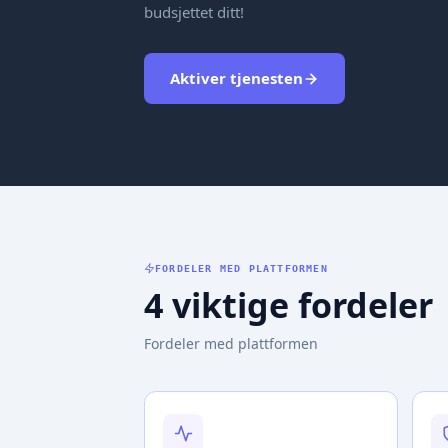
budsjettet ditt!
Aktiver tjenesten
FORDELER MED PLATTFORMEN
4 viktige fordeler
Fordeler med plattformen