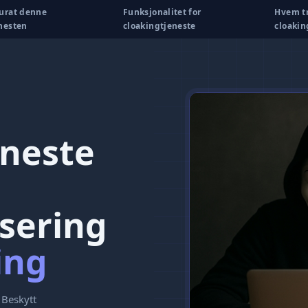
kurat denne
Funksjonalitet for
Hvem t
nesten
cloakingtjeneste
cloakin
eneste
isering
ing
: Beskytt