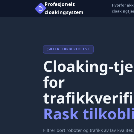
Profesjonelt
Hvorfor ak
cloakingtje
cloakingsystem
UTEN FORBEREDELSE
Cloaking-tj
for
trafikkverif
Rask tilkobl
Filtrer bort roboter og trafikk av lav kvalitet