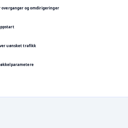
or overganger og omdirigeringer
oppstart
ver uønsket trafikk
 nøkkelparametere