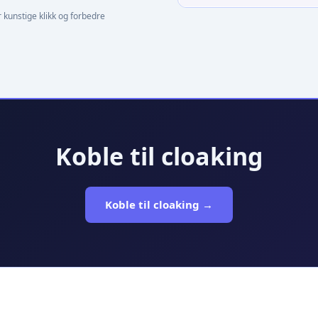
 kunstige klikk og forbedre
Koble til cloaking
Koble til cloaking →