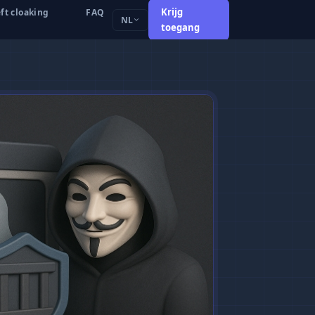
Krijg
ft cloaking
FAQ
NL
toegang