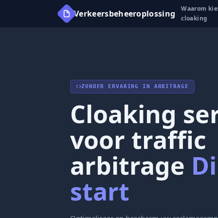
Waarom kie
Verkeersbeheeroplossing
cloaking
ZONDER ERVARING IN ARBITRAGE
Cloaking se
voor traffic
arbitrage
Di
start
Optimaliseer en bescherm uw reclamecamp