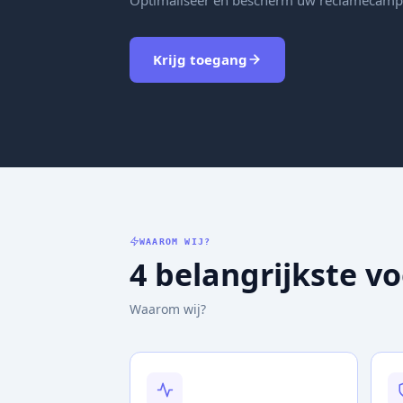
Krijg toegang
WAAROM WIJ?
4 belangrijkste v
Waarom wij?