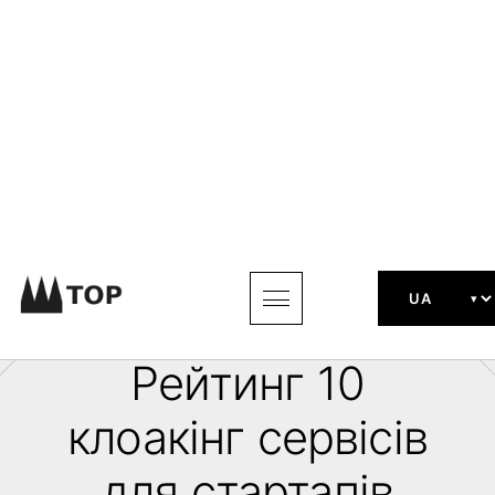
Знайдіть оптимальний anti-fraud
інструмент
Рейтинг 10
клоакінг сервісів
для стартапів