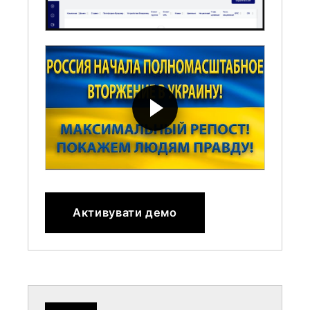
Активувати демо
AdsBridge
№4