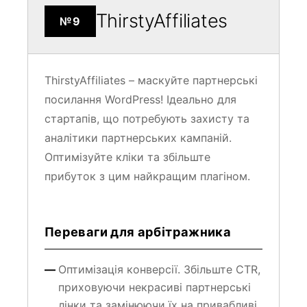
ThirstyAffiliates
№9
ThirstyAffiliates – маскуйте партнерські
посилання WordPress! Ідеально для
стартапів, що потребують захисту та
аналітики партнерських кампаній.
Оптимізуйте кліки та збільште
прибуток з цим найкращим плагіном.
Переваги для арбітражника
Оптимізація конверсії. Збільште CTR,
приховуючи некрасиві партнерські
лінки та замінюючи їх на привабливі.