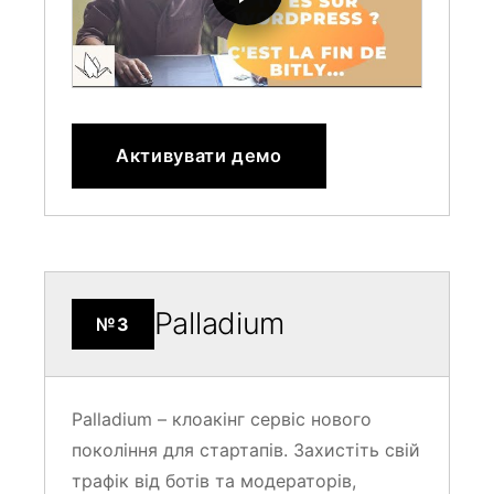
Активувати демо
Palladium
№3
Palladium – клоакінг сервіс нового
покоління для стартапів. Захистіть свій
трафік від ботів та модераторів,
збільште конверсію та масштабуйте