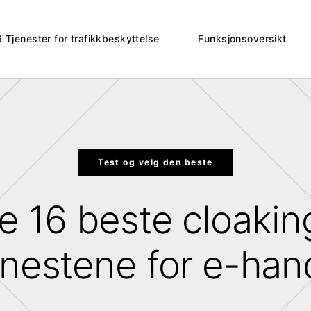
 Tjenester for trafikkbeskyttelse
Funksjonsoversikt
Test og velg den beste
e 16 beste cloakin
enestene for e-han