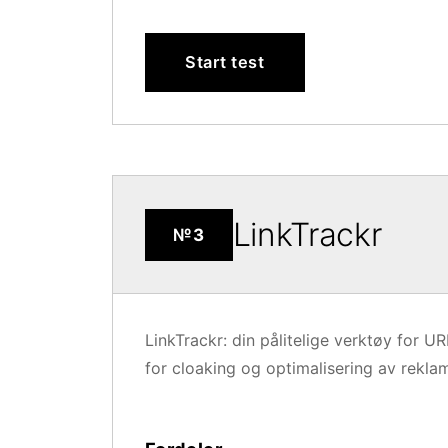
Start test
LinkTrackr
№3
LinkTrackr: din pålitelige verktøy for 
for cloaking og optimalisering av rekl