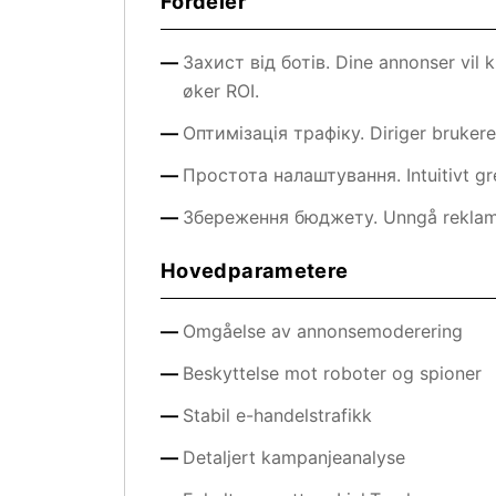
Fordeler
Захист від ботів. Dine annonser vil k
øker ROI.
Оптимізація трафіку. Diriger brukere 
Простота налаштування. Intuitivt gre
Збереження бюджету. Unngå reklameb
Hovedparametere
Omgåelse av annonsemoderering
Beskyttelse mot roboter og spioner
Stabil e-handelstrafikk
Detaljert kampanjeanalyse