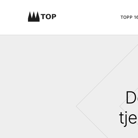
TOPP 16
D
tj