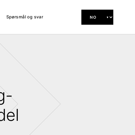
Spørsmål og svar
g-
del