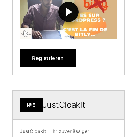
Registrieren
JustCloakIt
№5
JustCloakIt - Ihr zuverlässiger