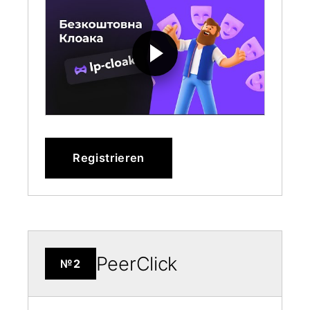
Registrieren
PeerClick
№2