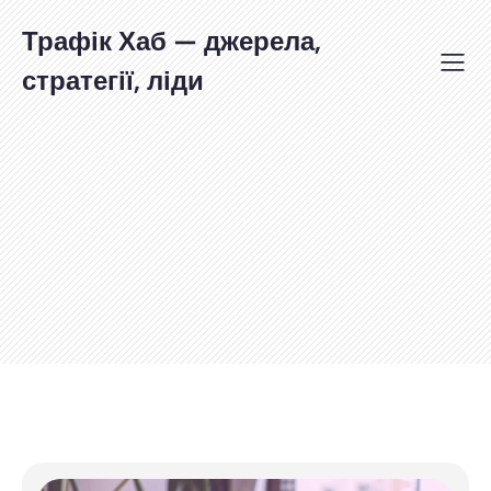
Перейти
до
Трафік Хаб — джерела,
вмісту
стратегії, ліди