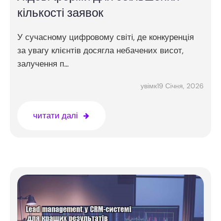
кількості заявок
У сучасному цифровому світі, де конкуренція
за увагу клієнтів досягла небачених висот,
залучення п...
19 Січня, 2026
увімк
читати далі