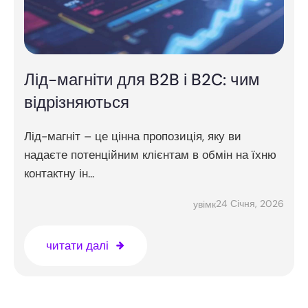
Лід-магніти для B2B і B2C: чим
відрізняються
Лід-магніт – це цінна пропозиція, яку ви
надаєте потенційним клієнтам в обмін на їхню
контактну ін...
24 Січня, 2026
увімк
читати далі