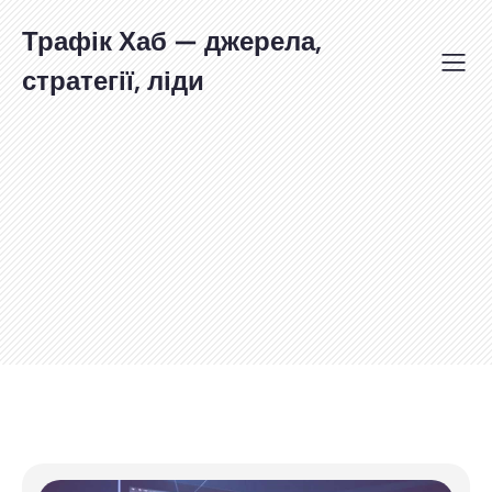
Перейти
до
Трафік Хаб — джерела,
вмісту
стратегії, ліди