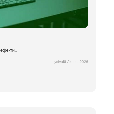
фекти...
16 Липня, 2026
увімк