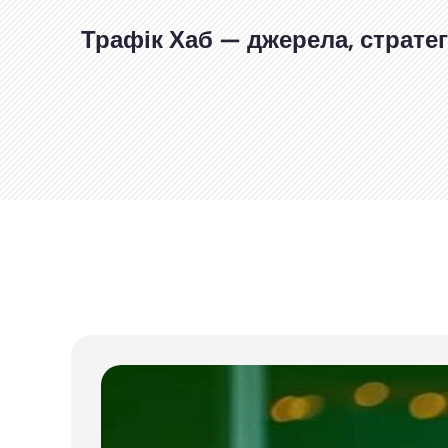
Перейти
до
Трафік Хаб — джерела, стратегі
вмісту