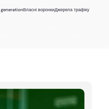
 generation
Власні воронки
Джерела трафіку