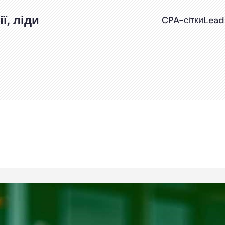
ї, ліди
CPA-сітки
Lead