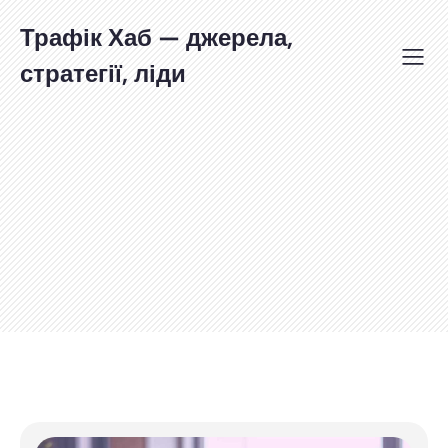
Перейти
до
Трафік Хаб — джерела,
вмісту
стратегії, ліди