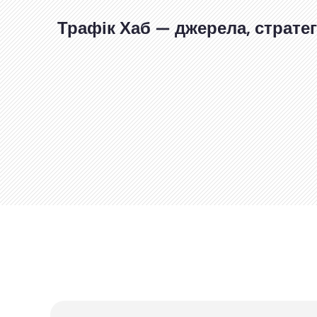
Перейти
до
Трафік Хаб — джерела, стратегі
вмісту