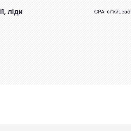
ї, ліди
CPA-сітки
Lead