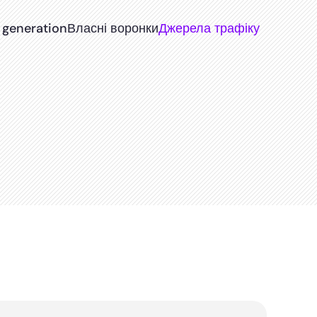
 generation
Власні воронки
Джерела трафіку