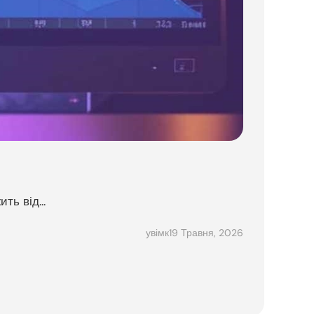
ь від...
19 Травня, 2026
увімк