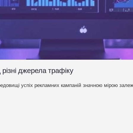
д різні джерела трафіку
довищі успіх рекламних кампаній значною мірою залежит