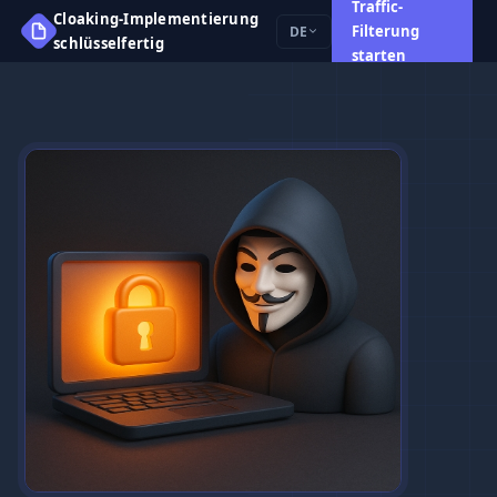
Traffic-
Cloaking-Implementierung
Filterung
DE
schlüsselfertig
starten